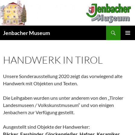
Skip
to
content
Search
Jenbacher Museum
PRIMAR
MENU
HANDWERK IN TIROL
Unsere Sonderausstellung 2020 zeigt das vorwiegend alte
Handwerk mit Objekten und Texten.
Die Leihgaben wurden uns unter anderem von den „Tiroler
Landesmuseen / Volkskunstmuseum“ und von einigen
Jenbachern zur Verfügung gestellt.
Ausgestellt sind Objekte der Handwerker:
Bäcker, Fassbinder, Glockengießer, Hafner, Keramiker,